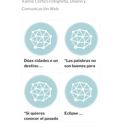
Xaime Cortizo Fotografía, Diseño y
Comunicación Web
Dúas cidades e un
“Las palabras no
destino …
son buenas para
el sentir de lo
secreto. ¿Quien
puede ponerle
nombre y
apellidos al
infinito?” HUANG
TA CHUNG
“Si quieres
Eclipse …
conocer el pasado
mira el presente
que es su