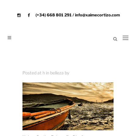
(+34) 668 801 291 / info@xaimecortizo.com
Posted at h
in
belleza
by