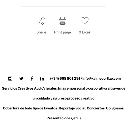
resultado. Si
quieres conocer el
futuro, mira el
presente que es
su causa” Buda
Share
Print page
0
Likes
(+34) 668 801 291 / info@xaimecortizo.com
Servicios Creativos AudioVisuales: Imagen personal o corporativa a traves de
un cuidado y riguroso proceso creativo
Cobertura de todo tipo de Eventos (Reportaje Social, Conciertos, Congresos,
Presentaciones, etc.)