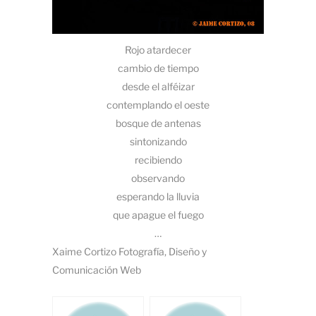
Rojo atardecer
cambio de tiempo
desde el alféizar
contemplando el oeste
bosque de antenas
sintonizando
recibiendo
observando
esperando la lluvia
que apague el fuego
…
Xaime Cortizo Fotografía, Diseño y
Comunicación Web