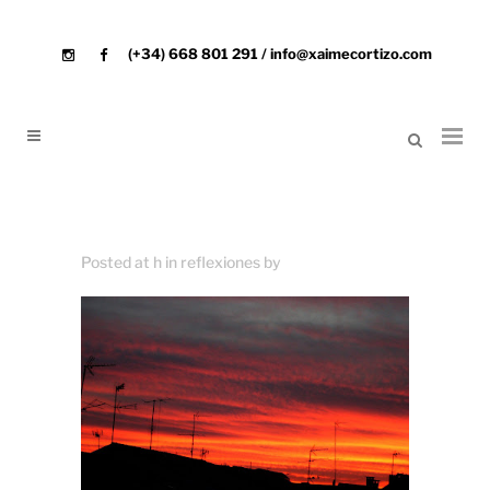
(+34) 668 801 291 / info@xaimecortizo.com
Posted at h
in
reflexiones
by