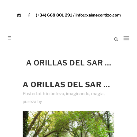
(+34) 668 801 291 / info@xaimecortizo.com
A ORILLAS DEL SAR …
A ORILLAS DEL SAR …
Posted at h
in
belleza
,
imaginando
,
magia
,
pureza
by