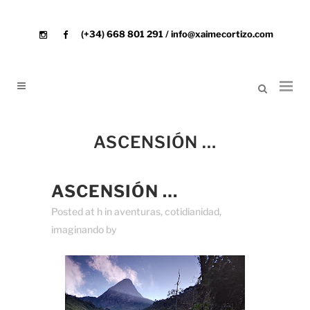
(+34) 668 801 291 / info@xaimecortizo.com
ASCENSIÓN …
ASCENSIÓN …
Posted at h
in
aventuras
,
cotidianidad
,
imaginando
by