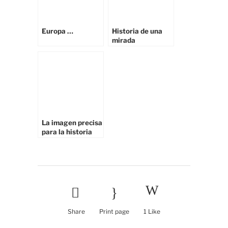
Europa …
Historia de una
mirada
La imagen precisa
para la historia
que deseas contar
( entrevista en
ProntoPro, el
portal de
profesionales en
España )
Share
Print page
1
Like