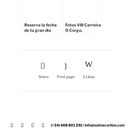
Reserva la fecha
Fotos VIII Carreira
de tu gran día
O Corgo,
cuanto antes
Corrubedo
Share
Print page
2
Likes
(+34) 668 801 291 / info@xaimecortizo.com