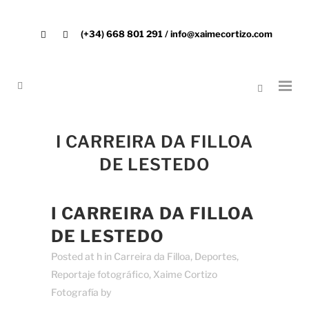
(+34) 668 801 291 / info@xaimecortizo.com
I CARREIRA DA FILLOA
DE LESTEDO
I CARREIRA DA FILLOA
DE LESTEDO
Posted at h
in
Carreira da Filloa
,
Deportes
,
Reportaje fotográfico
,
Xaime Cortizo
Fotografía
by