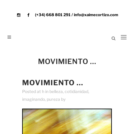
(+34) 668 801 291 / info@xaimecortizo.com
MOVIMIENTO …
MOVIMIENTO …
Posted at h
in
belleza
,
cotidianidad
,
imaginando
,
pureza
by