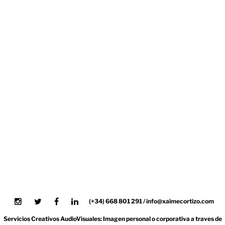
(MÚSICO. VIOLONCHELISTA)
Estas imágenes mostradas a
continuación son una muestra del Book
Fotográfico Profesional realizado a Carlos
García Amigo (Músico. Violonchelista en la
Real Filharmonía de Galicia. Miembro
fundador de Soncello y soncello.com). El
pasado miércoles 14 de septiembre de
2011 y tras una serie de pruebas previas,
se...
(+34) 668 801 291 / info@xaimecortizo.com
Servicios Creativos AudioVisuales: Imagen personal o corporativa a traves de