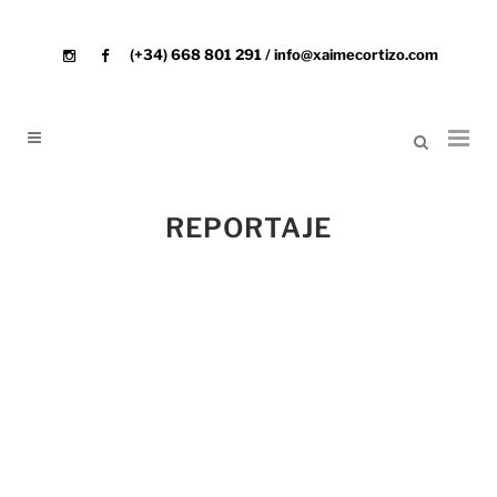
(+34) 668 801 291 / info@xaimecortizo.com
REPORTAJE
INTERVENCIÓN SONORA DE
MERCEDES PEÓN, FOTOS BY
XAIME CORTIZO
Intervención Sonora, Mercedes Peón
Museo de Galicia, Cidade da Cultura,
Santiago de Compostela, 05/05/2012
Fotos: Xaime Cortizo Xaime Cortizo