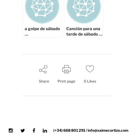
a golpe de sábado
Canción para una
…
tarde de sábado …
Share
Print page
0
Likes
(+34) 668 801 291 / info@xaimecortizo.com