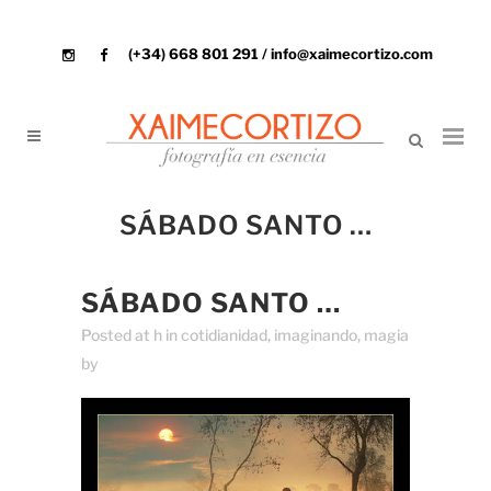
(+34) 668 801 291 / info@xaimecortizo.com
SÁBADO SANTO …
SÁBADO SANTO …
Posted at h
in
cotidianidad
,
imaginando
,
magia
by