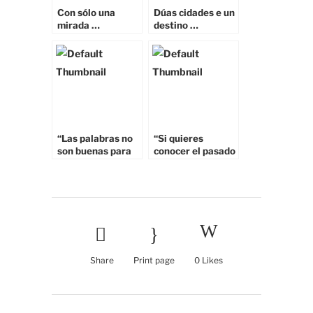
Con sólo una
Dúas cidades e un
mirada …
destino …
“Las palabras no
“Si quieres
son buenas para
conocer el pasado
el sentir de lo
mira el presente
secreto. ¿Quien
que es su
puede ponerle
resultado. Si
nombre y
quieres conocer el
apellidos al
futuro, mira el
infinito?” HUANG
presente que es
TA CHUNG
su causa” Buda
Share
Print page
0
Likes