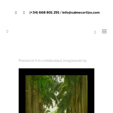
(+34) 668 801 291 / info@xaimecortizo.com
Posted at h
in
cotidianidad
,
imaginando
by