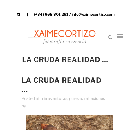
(+34) 668 801 291 / info@xaimecortizo.com
LA CRUDA REALIDAD …
LA CRUDA REALIDAD
…
Posted at h
in
aventuras
,
pureza
,
reflexiones
by